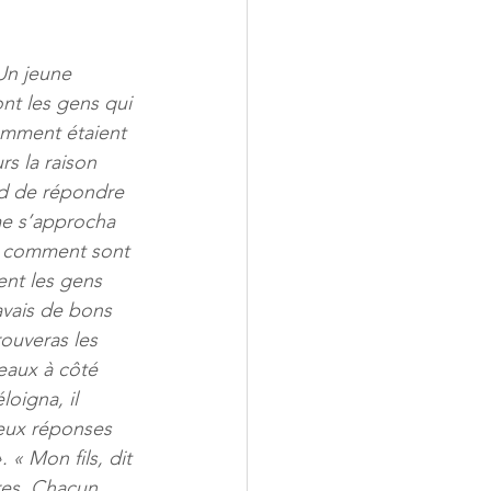
 Un jeune 
nt les gens qui 
Comment étaient 
rs la raison 
ard de répondre 
me s’approcha 
n, comment sont 
ent les gens 
 avais de bons 
ouveras les 
eaux à côté 
oigna, il 
eux réponses 
« Mon fils, dit 
res. Chacun 