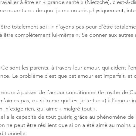
t travailler à être en « grande santé » (Nietzche), c’est-à-di
 nourriture : de quoi je me nourris physiquement, intel
 à être totalement soi : « n’ayons pas peur d’être totale
e à être complètement lui-même ». Se donner aux autres 
 Ce sont les parents, à travers leur amour, qui aident l’en
nce. Le problème c’est que cet amour est imparfait, et 
pprendre à passer de l’amour conditionnel (le mythe de Ca
 m’aimes pas, ou si tu me quittes, je te tue ») à l’amour i
en, n’exige rien, qui aime « malgré tout ». 
el a la capacité de tout guérir, grâce au phénomène de la
on ne peut être résilient que si on a été aimé au moins u
itionnelle. 