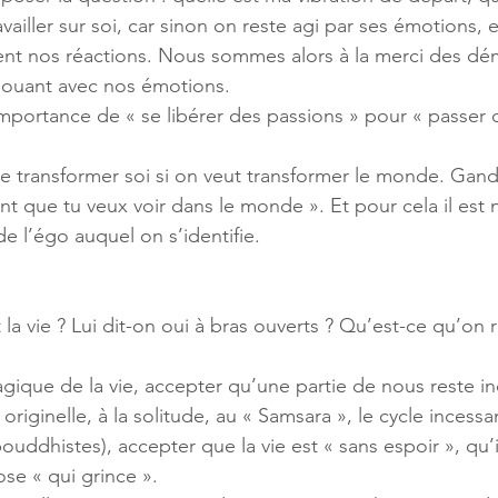
vailler sur soi, car sinon on reste agi par ses émotions, e
lent nos réactions. Nous sommes alors à la merci des d
jouant avec nos émotions. 
importance de « se libérer des passions » pour « passer 
se transformer soi si on veut transformer le monde. Gandh
t que tu veux voir dans le monde ». Et pour cela il est 
n de l’égo auquel on s’identifie. 
la vie ? Lui dit-on oui à bras ouverts ? Qu’est-ce qu’on r
ragique de la vie, accepter qu’une partie de nous reste i
 originelle, à la solitude, au « Samsara », le cycle incessa
ouddhistes), accepter que la vie est « sans espoir », qu’i
se « qui grince ». 