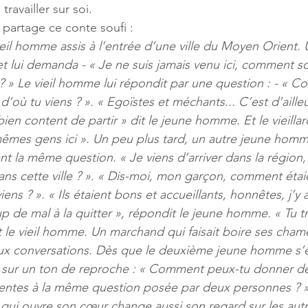
 travailler sur soi. 
 partage ce conte soufi : 
 vieil homme assis à l’entrée d’une ville du Moyen Orient.
lui demanda - « Je ne suis jamais venu ici, comment so
 ? » Le vieil homme lui répondit par une question : - « 
 d’où tu viens ? ». « Egoïstes et méchants... C’est d’ailleu
 bien content de partir » dit le jeune homme. Et le vieill
 mêmes gens ici ». Un peu plus tard, un autre jeune hom
nt la même question. « Je viens d’arriver dans la régio
dans cette ville ? ». « Dis-moi, mon garçon, comment étai
viens ? ». « Ils étaient bons et accueillants, honnêtes, j’y
p de mal à la quitter », répondit le jeune homme. « Tu tr
 le vieil homme. Un marchand qui faisait boire ses cham
ux conversations. Dès que le deuxième jeune homme s’él
rd sur un ton de reproche : « Comment peux-tu donner d
ntes à la même question posée par deux personnes ? ». 
i qui ouvre son cœur change aussi son regard sur les aut