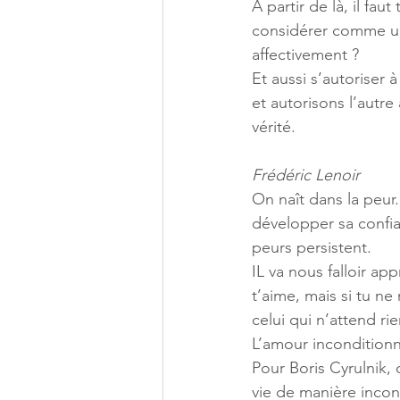
A partir de là, il fau
considérer comme une
affectivement ? 
Et aussi s’autoriser
et autorisons l’autr
vérité. 
Frédéric Lenoir 
On naît dans la peur.
développer sa confia
peurs persistent. 
IL va nous falloir a
t’aime, mais si tu ne
celui qui n’attend ri
L’amour inconditionn
Pour Boris Cyrulnik, 
vie de manière incond