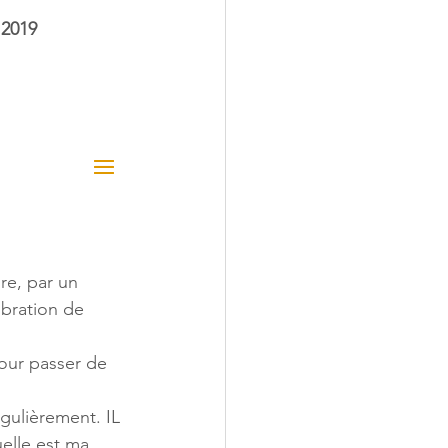
 2019
re, par un 
bration de 
 
our passer de 
égulièrement. IL 
elle est ma 