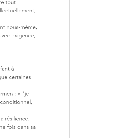
re tout 
lectuellement, 
ment nous-même, 
avec exigence, 
fant à 
que certaines 
rmen : « "je 
nconditionnel, 
 résilience. 
ne fois dans sa 