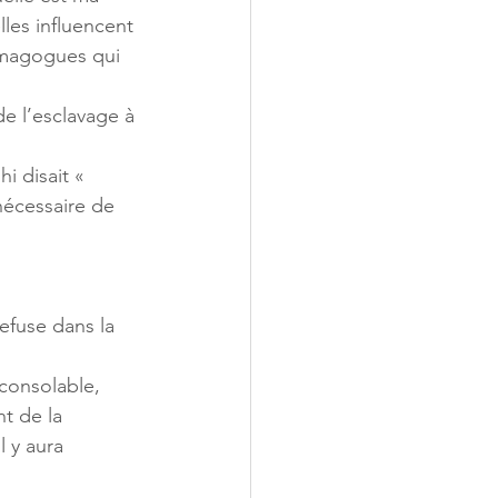
lles influencent 
émagogues qui 
de l’esclavage à 
i disait « 
nécessaire de 
efuse dans la 
nconsolable, 
nt de la 
l y aura 