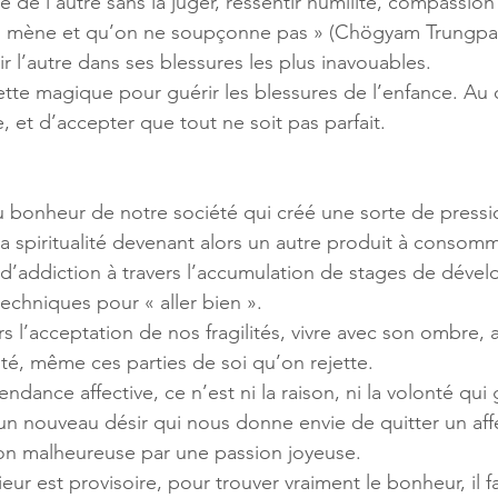
re de l’autre sans la juger, ressentir humilité, compassion
 mène et qu’on ne soupçonne pas » (Chögyam Trungpa,
ir l’autre dans ses blessures les plus inavouables. 
ette magique pour guérir les blessures de l’enfance. Au 
et d’accepter que tout ne soit pas parfait. 
au bonheur de notre société qui créé une sorte de pressi
la spiritualité devenant alors un autre produit à consommer
 d’addiction à travers l’accumulation de stages de déve
echniques pour « aller bien ». 
ers l’acceptation de nos fragilités, vivre avec son ombre,
ité, même ces parties de soi qu’on rejette. 
ndance affective, ce n’est ni la raison, ni la volonté qui g
er un nouveau désir qui nous donne envie de quitter un aff
on malheureuse par une passion joyeuse. 
eur est provisoire, pour trouver vraiment le bonheur, il fa