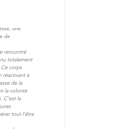
esse, une 
ie de 
me rencontré 
enu totalement 
. Ce corps 
 réactivant à 
esse de la 
n la volonté 
. C’est la 
sures 
érer tout l’être 