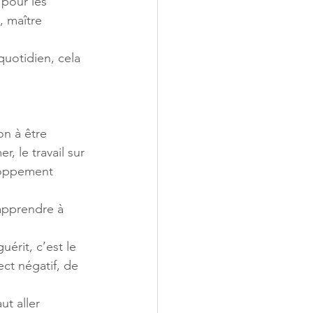
 pour les 
 maître 
quotidien, cela 
on à être 
, le travail sur 
loppement 
 apprendre à 
uérit, c’est le 
ect négatif, de 
ut aller 