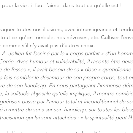
our la vie : il faut l’aimer dans tout ce qu’elle est !
traquer toutes nos illusions, avec intransigeance et tendr
tout ce qu’on trimbale, nos névroses, etc. Cultiver l’env
 comme s’il n’y avait pas d’autres choix. 
A. Jollien fut fasciné par le « corps parfait » d’un hom
 Corée. Avec humour et vulnérabilité, il raconte être dev
e de fesses », il avait besoin de sa « dose » quotidienne
la fois combler le désamour de son propre corps, tout en
ure de son handicap. En nous partageant l’immense détr
, la solitude abyssale qu’elle implique, il montre combie
 guérison passe par l’amour total et inconditionnel de soi
aidé à mettre du sens sur son handicap, sur toutes les bles
racisation qui lui sont attachées : « la spiritualité peut lib