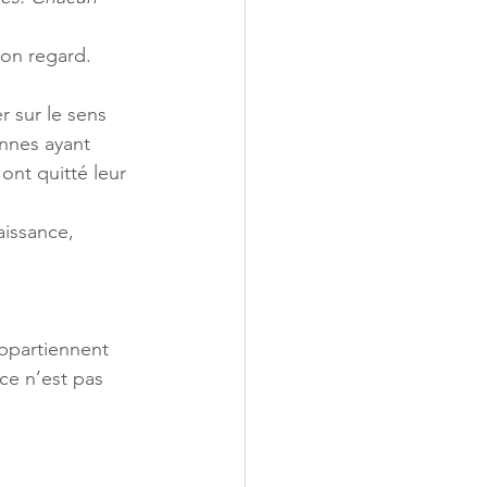
son regard. 
r sur le sens 
onnes ayant 
nt quitté leur 
aissance, 
ppartiennent 
ce n’est pas 